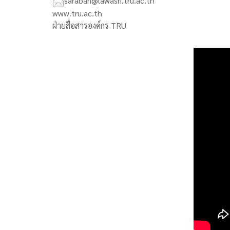
saraban@lawasri.tru.ac.th
www.tru.ac.th
ฝ่ายสื่อสารองค์กร TRU