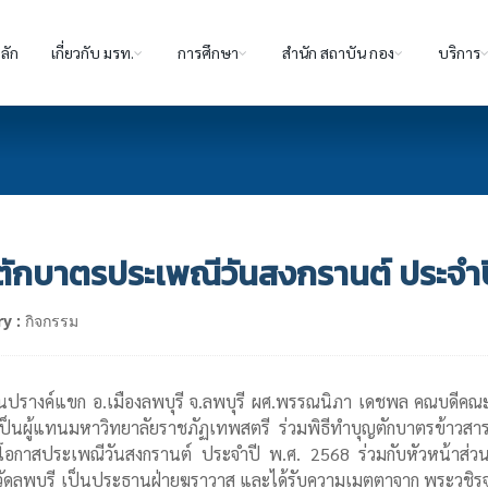
ลัก
เกี่ยวกับ มรท.
การศึกษา
สำนัก สถาบัน กอง
บริการ
ตักบาตรประเพณีวันสงกรานต์ ประจำป
y :
กิจกรรม
ปรางค์แขก อ.เมืองลพบุรี จ.ลพบุรี ผศ.พรรณนิภา เดชพล คณบดีคณะวิท
็นผู้แทนมหาวิทยาลัยราชภัฏเทพสตรี ร่วมพิธีทำบุญตักบาตรข้าวส
ในโอกาสประเพณีวันสงกรานต์ ประจำปี พ.ศ. 2568 ร่วมกับหัวหน้าส่
งหวัดลพบุรี เป็นประธานฝ่ายฆราวาส และได้รับความเมตตาจาก พระวชิรจ