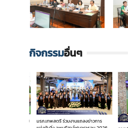
กิจกรรม
อื่นๆ
ภ.เทพสตรี ร่วมงานแถลงข่าวการ
่งขันวิ่ง ลพบุรีฮาล์ฟมาราธอน 2026