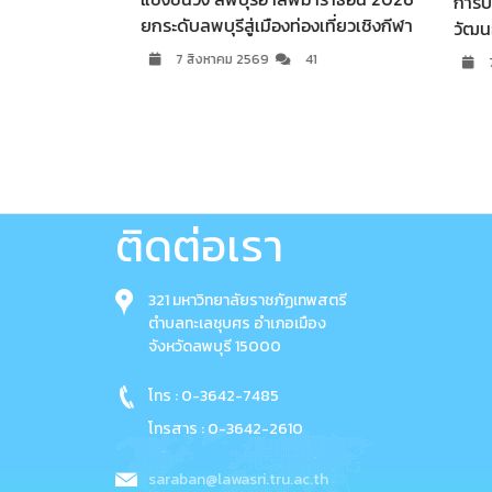
การประชุม คกก.ประจำสำนัก
ระดับลพบุรีสู่เมืองท่องเที่ยวเชิงกีฬา
วัฒนธรรม มรภ.เทพสตรี ครั้
7 สิงหาคม 2569
41
7 สิงหาคม 2569
58
ติดต่อเรา
321 มหาวิทยาลัยราชภัฏเทพสตรี
ตำบลทะเลชุบศร อำเภอเมือง
จังหวัดลพบุรี 15000
โทร : 0-3642-7485
โทรสาร : 0-3642-2610
saraban@lawasri.tru.ac.th