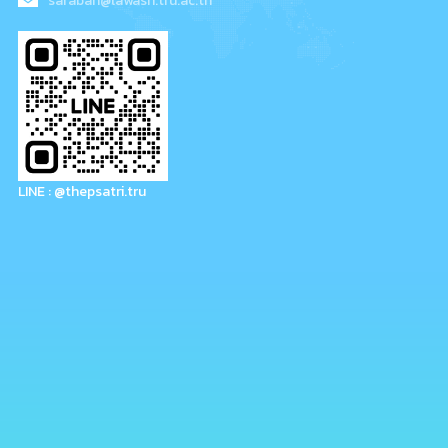
saraban@lawasri.tru.ac.th
LINE : @thepsatri.tru