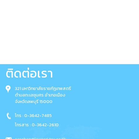
ติดต่อเรา
321 มหาวิทยาลัยราชภัฏเทพสตรี
ตำบลทะเลชุบศร อำเภอเมือง
จังหวัดลพบุรี 15000
โทร : 0-3642-7485
โทรสาร : 0-3642-2610