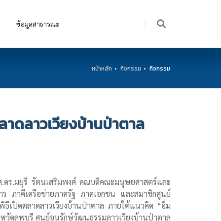
ข้อมูลสาธารณะ
หน้าหลัก
กิจกรรม
กิจกรรม
ตลาดลาวเวียงบ้านป่าตาล
ผศ.ดร.มยุรี รัตนเสริมพงศ์ คณบดีคณะมนุษยศาสตร์และ
การ ภาคีเครือข่ายภาครัฐ ภาคเอกชน และสมาชิกศูนย์
พิธีเปิดตลาดลาวเวียงบ้านป่าตาล ภายใต้แนวคิด “อิ่ม
งหวัดลพบุรี ศูนย์อนุรักษ์วัฒนธรรมลาวเวียงบ้านป่าตาล