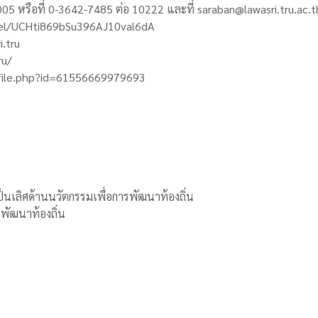
 หรือที่ 0-3642-7485 ต่อ 10222 และที่ saraban@lawasri.tru.ac.t
nel/UCHti869bSu396AJ10val6dA
.tru
ru/
ofile.php?id=61556669979693
นเลิศด้านนวัตกรรมเพื่อการพัฒนาท้องถิ่น
รพัฒนาท้องถิ่น