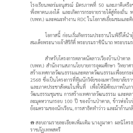
โรงเรียนพลร่มอนุสรณ์ มิตรภาพที่ 50 และภาคีเครือข
พึ่งพาตนเองได้ และเกิดการกระจายรายได้สู่ท้องถิ่น พ
(บพท.) และคณะทำงาน RDC ในโอกาสเยี่ยมชมและติ
โอกาสนี้ ก่อนเริ่มกิจกรรมประธานในพิธีได้นำ
สมเด็จพระนางเจ้าสิริกิติ์ พระบรมราชินีนาถ พระบรมร
สำหรับโครงการตลาดนัดลาวเวียงบ้านป่าตาล “อ
(บพท.) สำนักงานสภานโยบายการอุดมศึกษา วิทยาศาสต
สร้างเทศกาลวัฒนธรรมและตลาดวัฒนธรรมเพื่อยกระด
2568 ซึ่งเป็นโครงการที่ทีมนักวิจัยของมหาวิทยาลัย
และภาคประชาสังคมในพื้นที่ เพื่อให้มีศักยภาพในก
วัฒนธรรมชุมชน การสร้างเทศกาลวัฒนธรรม และตลาดวั
ละมุดหวานกรอบ 100 ปี ของบ้านป่าตาล, ข้าวห่อใบบัว
ย้อมครามของนักเรียน, การสาธิตทำว่าว และม้าก้านกล
☎️ สอบถามรายละเอียดเพิ่มเติม นางภูมาดา ผลนิโครธ
ราชภัฏเทพสตรี