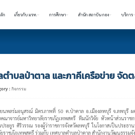
ลัก
เกี่ยวกับ มรท.
การศึกษา
สำนัก สถาบัน กอง
บริการ
ลตำบลป่าตาล และภาคีเครือข่าย จัด
ory :
กิจกรรม
ียนพลร่มอนุสรณ์ มิตรภาพที่ 50 ต.ป่าตาล อ.เมืองลพบุรี จ.ลพบุรี 
คณาจารย์มหาวิทยาลัยราชภัฏเทพสตรี ทีมนักวิจัย หัวหน้าส่วนราช
ประยูร ศิริวรรณ รองผู้ว่าราชการจังหวัดลพบุรี ในโอกาสเป็นประธาน
ิทยาลัยราชภัฏเทพสตรี ร่วมกับ เทศบาลตำบลป่าตาล สำนักงานวัฒนธรรมจั