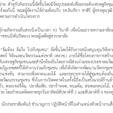
่าย สำหรับกิจกรรมนี้จัดขึ้นโดยมีวัตถุประสงค์เพื่อยกระดับเศรษฐกิจ
ร้อมกันนี้ คณะผู้จัดงานได้ร่วมต้อนรับ รศ.อินทิรา ซาฮีร์ ผู้ทรงคุณว
ดตามการดำเนินโครงการ
ผู้ร่วมกิจกรรมยืนสงบนิ่งเป็นเวลา 93 วินาที เพื่อน้อมถวายความอาลั
าชชนนีพันปีหลวง พระผู้เสด็จสู่สวรรคาลัย
ิ่มท้อง อิ่มใจ ไปกับชุมชน" จัดขึ้นโดยได้รับการสนับสนุนทุนวิจัยจ
ร์ วิจัยและนวัตกรรมแห่งชาติ (สอวช.) ภายใต้ชื่อโครงการการสร้า
ับเศรษฐกิจชุมชนและสำนึกท้องถิ่นโดยการมีส่วนร่วมของประชาคมวั
ราชภัฏเทพสตรีได้ทำงานร่วมกับชุมชน เพื่อให้เกิดการพัฒนานวัตกรชุ
ารแข่งขัน สามารถพึ่งพาตนเองได้ และกระจายรายได้สู่ชุมชนท้องถิ
ฒนธรรมชุมชน ซึ่งในการเปิดตลาดในครั้งนี้ถือเป็นครั้งแรกมีร้าน
, หอยเชอรี่ต้ม, ปลาส้มฟัก, ปลาร้าทอด, ขนมต้ม, ห่อหมกหน่อไม้, ผ้า
้วย โดยกำหนดจัดตลาดทุกวันอาทิตย์สัปดาห์ที่ 2 และสัปดาห์ที่ 4 ขอ
 นักประชาสัมพันธ์ ชำนาญการ ปฏิบัติหน้าที่ในตำแหน่งหัวหน้างานสื่