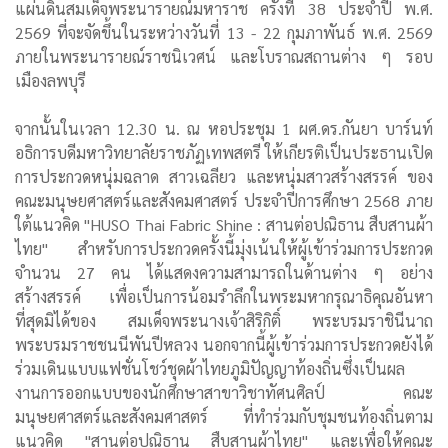
แผ่นดินสมเด็จพระนารายณ์มหาราช ครั้งที่ 38 ประจำปี พ.ศ.
2569 ที่จะจัดขึ้นในระหว่างวันที่ 13 - 22 กุมภาพันธ์ พ.ศ. 2569
ภายในพระนารายณ์ราชนิเวศน์ และโบราณสถานต่าง ๆ รอบ
เมืองลพบุรี
จากนั้นในเวลา 12.30 น. ณ หอประชุม 1 ผศ.ดร.กันยา บาร์นท์
อธิการบดีมหาวิทยาลัยราชภัฏเทพสตรี ให้เกียรติเป็นประธานเปิด
การประกวดหนุ่มฉลาด สาวเฉลียว และหนุ่มสาวสร้างสรรค์ ของ
คณะมนุษยศาสตร์และสังคมศาสตร์ ประจำปีการศึกษา 2568 ภาย
ใต้แนวคิด "HUSO Thai Fabric Shine : สานต่อปณิธาน สืบสานผ้า
ไทย" สำหรับการประกวดครั้งนี้มุ่งเน้นให้ผู้เข้าร่วมการประกวด
จำนวน 27 คน ได้แสดงความสามารถในด้านต่าง ๆ อย่าง
สร้างสรรค์ เพื่อเป็นการน้อมรำลึกในพระมหากรุณาธิคุณอันหา
ที่สุดมิได้ของ สมเด็จพระนางเจ้าสิริกิติ์ พระบรมราชินีนาถ
พระบรมราชชนนีพันปีหลวง นอกจากนี้ผู้เข้าร่วมการประกวดยังได้
ร่วมเดินแบบแฟชั่นโชว์ชุดผ้าไทยภูมิปัญญาท้องถิ่นซึ่งเป็นผล
งานการออกแบบของนักศึกษาสาขาวิชาทัศนศิลป์ คณะ
มนุษยศาสตร์และสังคมศาสตร์ ที่ทำร่วมกับชุมชนท้องถิ่นตาม
แนวคิด "สานต่อปณิธาน สืบสานผ้าไทย" และเพื่อให้คณะ