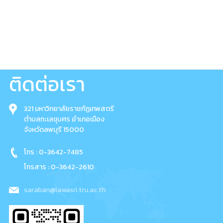
ได้รับการเสนอชื่อดำรงตำแหน่งอธิ
7 สิงหาคม 2569
58
ติดต่อเรา
321 มหาวิทยาลัยราชภัฏเทพสตรี
ตำบลทะเลชุบศร อำเภอเมือง
จังหวัดลพบุรี 15000
โทร : 0-3642-7485
โทรสาร : 0-3642-2610
saraban@lawasri.tru.ac.th