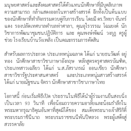
มนุษยศาสตร์และสังคมศาสตร์ได้ตัวแทนนักศึกษาที่มีบุคลิกภาพ
ความสามารถ กล้าแสดงออกในทางสร้างสรรค์ อีกทั้งเป็นต้นแบบ
ของนักศึกษาที่ทำกิจกรรมควบคู่กับการเรียน โดยมี ดร.วิทยา จันทร์
แดง รองปลัดเทศบาลตำบลท่าศาลา, คุณอุไรวรรณ โฉมยงค์ นัก
วิชาการพัฒนาชุมชนปฏิบัติการ และ คุณพงษ์พัฒน์ วงกุฎ ครูผู้
ช่วย โรงเรียนบ้านวังเพลิง เป็นคณะกรรมการตัดสิน
สำหรับผลการประกวด ประเภทหนุ่มฉลาด ได้แก่ นายธนวัฒต์ อยู่
ทอง นักศึกษาสาขาวิชาภาษาอังกฤษ หลักสูตรครุศาสตรบัณฑิต,
ประเภทสาวเฉลียว ได้แก่ น.ส.ภัสราภรณ์ ออนเขียว นักศึกษา
สาขาวิชารัฐประศาสนศาสตร์ และประเภทหนุ่มสาวสร้างสรรค์
ได้แก่ นายณัฐชนน จิตรา นักศึกษาสาขาวิชาภาษาไทย
โอกาสนี้ ก่อนเริ่มพิธีเปิด ประธานในพิธีได้นำผู้ร่วมงานยืนสงบนิ่ง
เป็นเวลา 93 วินาที เพื่อน้อมถวายความอาลัยและน้อมรำลึกใน
พระมหากรุณาธิคุณอันหาที่สุดมิได้ของ สมเด็จพระนางเจ้าสิริกิติ์
พระบรมราชินีนาถ พระบรมราชชนนีพันปีหลวง พระผู้เสด็จสู่
สวรรคาลัย