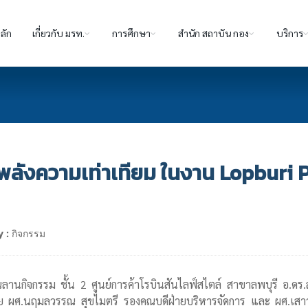
ลัก
เกี่ยวกับ มรท.
การศึกษา
สำนัก สถาบัน กอง
บริการ
ลังความเท่าเทียม ในงาน Lopburi Pr
 :
กิจกรรม
วณลานกิจกรรม ชั้น 2 ศูนย์การค้าโรบินสันไลฟ์สไตล์ สาขาลพบุรี อ.
วย ผศ.นฤมลวรรณ สุขไมตรี รองคณบดีฝ่ายบริหารจัดการ และ ผศ.เสาว