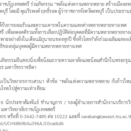
ราชภัฏเทพสตรี ร่วมกิจกรรม "พลังแห่งความหลากหลาย สร้างเมืองลพบุรี
ุรี โดยมี คุณวีรพงศ์ ฤทธิ์รอด ผู้ว่าราชการจังหวัดลพบุรี เป็นประธานพ
้ร่วมงานได้รับการยอมรับและความเคารพในความแตกต่างหลากหลายทางเ
ี เพื่อลดอคติรวมทั้งการเลือกปฏิบัติต่อบุคคลที่มีความหลากหลายทาง
อย่างยิ่งในเดือนมิถุนายนของทุกปี ซึ่งทั่วโลกกำลังร่วมเฉลิมฉลองเดื
ิของกลุ่มบุคคลผู้มีความหลากหลายทางเพศ
้ร่วมกิจกรรมยืนสงบนิ่งเพื่อน้อมถวายความอาลัยและน้อมสำนึกในพระกรุณาธ
ัชร มหาวัชรราชธิดา
ร่วมเป็นวิทยากรการเสวนา หัวข้อ "พลังแห่งความหลากหลาย กับก้าว
ไทยไปสู่ความเท่าเทียม
 นักประชาสัมพันธ์ ชำนาญการ / รองผู้อำนวยการสำนักงานบริการวิช
ดี มหาวิทยาลัยราชภัฏเทพสตรี
 หรือที่ 0-3642-7485 ต่อ 10222 และที่ saraban@lawasri.tru.ac.t
nel/UCHti869bSu396AJ10val6dA
.tru