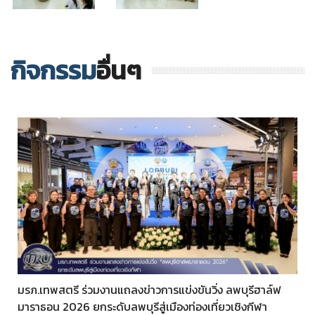
กิจกรรม
อื่นๆ
มรภ.เทพสตรี ร่วมงานแถลงข่าวการแข่งขันวิ่ง ลพบุรีฮาล์ฟ
มาราธอน 2026 ยกระดับลพบุรีสู่เมืองท่องเที่ยวเชิงกีฬา