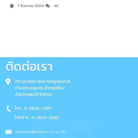
7 สิงหาคม 2569
46
ติดต่อเรา
321 มหาวิทยาลัยราชภัฏเทพสตรี
ตำบลทะเลชุบศร อำเภอเมือง
จังหวัดลพบุรี 15000
โทร : 0-3642-7485
โทรสาร : 0-3642-2610
saraban@lawasri.tru.ac.th