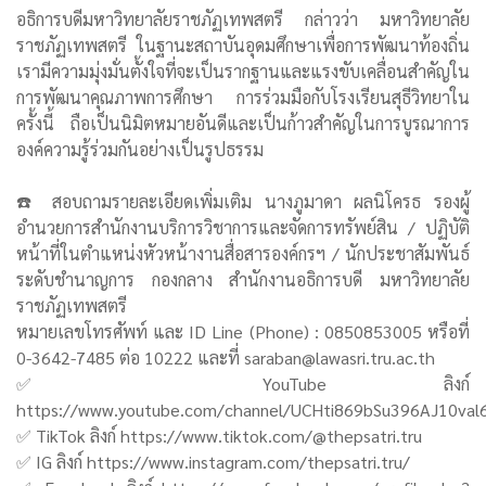
อธิการบดีมหาวิทยาลัยราชภัฏเทพสตรี กล่าวว่า มหาวิทยาลัย
ราชภัฏเทพสตรี ในฐานะสถาบันอุดมศึกษาเพื่อการพัฒนาท้องถิ่น
เรามีความมุ่งมั่นตั้งใจที่จะเป็นรากฐานและแรงขับเคลื่อนสำคัญใน
การพัฒนาคุณภาพการศึกษา การร่วมมือกับโรงเรียนสุธีวิทยาใน
ครั้งนี้ ถือเป็นนิมิตหมายอันดีและเป็นก้าวสำคัญในการบูรณาการ
องค์ความรู้ร่วมกันอย่างเป็นรูปธรรม
☎️ สอบถามรายละเอียดเพิ่มเติม นางภูมาดา ผลนิโครธ รองผู้
อำนวยการสำนักงานบริการวิชาการและจัดการทรัพย์สิน / ปฏิบัติ
หน้าที่ในตำแหน่งหัวหน้างานสื่อสารองค์กรฯ / นักประชาสัมพันธ์
ระดับชำนาญการ กองกลาง สำนักงานอธิการบดี มหาวิทยาลัย
ราชภัฏเทพสตรี
หมายเลขโทรศัพท์ และ ID Line (Phone) : 0850853005 หรือที่
0-3642-7485 ต่อ 10222 และที่ saraban@lawasri.tru.ac.th
✅ YouTube ลิงก์
https://www.youtube.com/channel/UCHti869bSu396AJ10val
✅ TikTok ลิงก์ https://www.tiktok.com/@thepsatri.tru
✅ IG ลิงก์ https://www.instagram.com/thepsatri.tru/