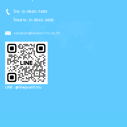
โทร : 0-3642-7485
โทรสาร : 0-3642-2610
saraban@lawasri.tru.ac.th
LINE : @thepsatri.tru