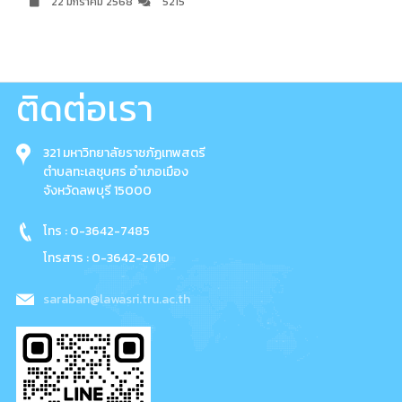
22 มกราคม 2568
5215
ติดต่อเรา
321 มหาวิทยาลัยราชภัฏเทพสตรี
ตำบลทะเลชุบศร อำเภอเมือง
จังหวัดลพบุรี 15000
โทร : 0-3642-7485
โทรสาร : 0-3642-2610
saraban@lawasri.tru.ac.th