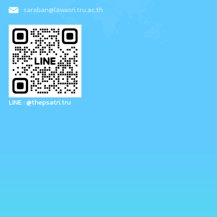
saraban@lawasri.tru.ac.th
LINE : @thepsatri.tru