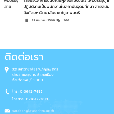
จุ
รายชื่อและการขึ้นบัญชีผู้สอบแข่งขันได้เพื่อบรรจุบุคคลเข้า
ปฏิบัติงานเป็นพนักงานในสถาบันอุดมศึกษา สายสนับสนุน
สังกัดมหาวิทยาลัยราชภัฏเทพสตรี
29 มิถุนายน 2569
366
ติดต่อเรา
321 มหาวิทยาลัยราชภัฏเทพสตรี
ตำบลทะเลชุบศร อำเภอเมือง
จังหวัดลพบุรี 15000
โทร : 0-3642-7485
โทรสาร : 0-3642-2610
saraban@lawasri.tru.ac.th