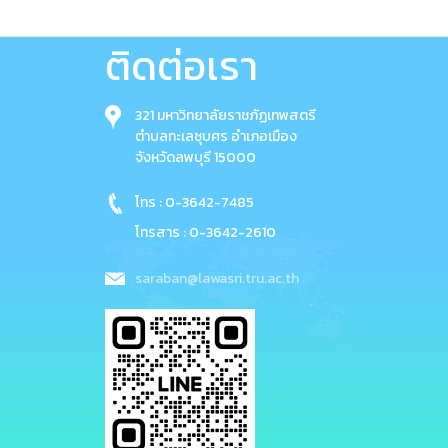
ติดต่อเรา
321 มหาวิทยาลัยราชภัฏเทพสตรี
ตำบลทะเลชุบศร อำเภอเมือง
จังหวัดลพบุรี 15000
โทร : 0-3642-7485
โทรสาร : 0-3642-2610
saraban@lawasri.tru.ac.th