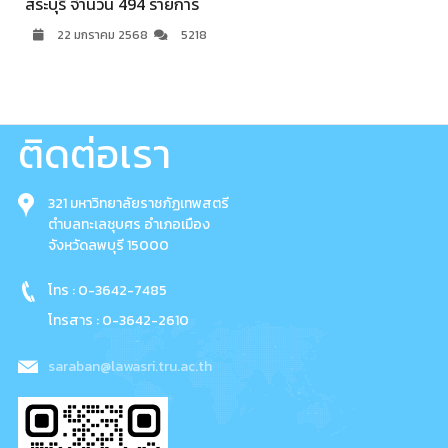
สระบุรี จำนวน 494 รายการ
22 มกราคม 2568
5218
ติดต่อเรา
321 มหาวิทยาลัยราชภัฏเทพสตรี
ตำบลทะเลชุบศร อำเภอเมือง
จังหวัดลพบุรี 15000
โทร : 0-3642-7485
โทรสาร : 0-3642-2610
saraban@lawasri.tru.ac.th