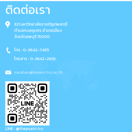
ติดต่อเรา
321 มหาวิทยาลัยราชภัฏเทพสตรี
ตำบลทะเลชุบศร อำเภอเมือง
จังหวัดลพบุรี 15000
โทร : 0-3642-7485
โทรสาร : 0-3642-2610
saraban@lawasri.tru.ac.th
LINE : @thepsatri.tru