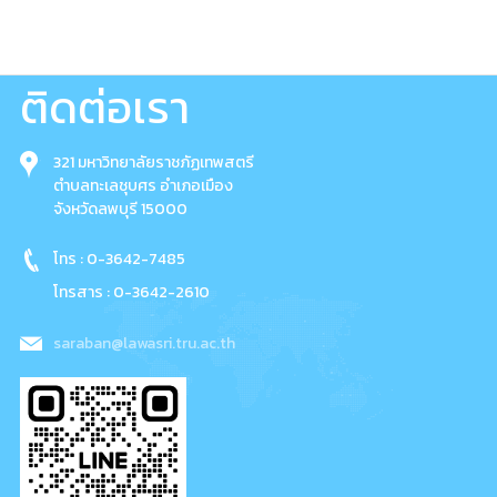
ติดต่อเรา
321 มหาวิทยาลัยราชภัฏเทพสตรี
ตำบลทะเลชุบศร อำเภอเมือง
จังหวัดลพบุรี 15000
โทร : 0-3642-7485
โทรสาร : 0-3642-2610
saraban@lawasri.tru.ac.th