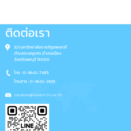
ติดต่อเรา
321 มหาวิทยาลัยราชภัฏเทพสตรี
ตำบลทะเลชุบศร อำเภอเมือง
จังหวัดลพบุรี 15000
โทร : 0-3642-7485
โทรสาร : 0-3642-2610
saraban@lawasri.tru.ac.th