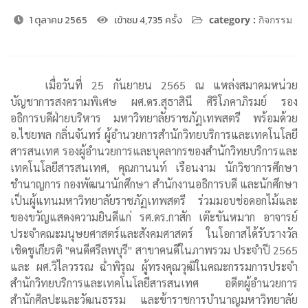
1 ตุลาคม 2565
เข้าชม 4,735 ครั้ง
category :
กิจกรรม
เมื่อวันที่ 25 กันยายน 2565 ณ แหล่งสมาคมหน่วย
บัญชาการสงครามพิเศษ ผศ.ดร.สุธาสินี ศิริโภคาภิรมย์ รอง
อธิการบดีฝ่ายบริหาร มหาวิทยาลัยราชภัฏเทพสตรี พร้อมด้วย
อ.ไชยพล กลิ่นจันทร์ ผู้อำนวยการสำนักวิทยบริการและเทคโนโลยี
สารสนเทศ รองผู้อำนวยการและบุคลากรของสำนักวิทยบริการและ
เทคโนโลยีสารสนเทศ, คุณกานนท์ เรือนงาม นักวิชาการศึกษา
ชำนาญการ กองพัฒนานักศึกษา สำนักงานอธิการบดี และนักศึกษา
เป็นผู้แทนมหาวิทยาลัยราชภัฏเทพสตรี ร่วมมอบช่อดอกไม้และ
ของขวัญแสดงความยินดีแก่ รศ.ดร.กาสัก เต๊ะขันหมาก อาจารย์
ประจำคณะมนุษยศาสตร์และสังคมศาสตร์ ในโอกาสได้รับรางวัล
เชิดชูเกียรติ "คนดีศรีลพบุรี" สาขาคนดีในภาพรวม ประจำปี 2565
และ ผศ.วิไลวรรณ ฉ่ำพิรุณ ผู้ทรงคุณวุฒิในคณะกรรมการประจำ
สำนักวิทยบริการและเทคโนโลยีสารสนเทศ อดีตผู้อำนวยการ
สำนักศิลปะและวัฒนธรรม และข้าราชการบำนาญมหาวิทยาลัย