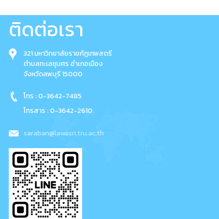
ติดต่อเรา
321 มหาวิทยาลัยราชภัฏเทพสตรี
ตำบลทะเลชุบศร อำเภอเมือง
จังหวัดลพบุรี 15000
โทร : 0-3642-7485
โทรสาร : 0-3642-2610
saraban@lawasri.tru.ac.th