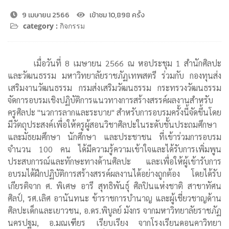
9 เมษายน 2566
เข้าชม 10,898 ครั้ง
category :
กิจกรรม
เมื่อวันที่ 8 เมษายน 2566 ณ หอประชุม 1 สำนักศิลปะ
และวัฒนธรรม มหาวิทยาลัยราชภัฏเทพสตรี ร่วมกับ กองทุนส่ง
เสริมงานวัฒนธรรม กรมส่งเสริมวัฒนธรรม กระทรวงวัฒนธรรม
จัดการอบรมเชิงปฏิบัติการแนวทางการสร้างสรรค์ผลงานสำหรับ
ครูศิลปะ "นวการลากและระบาย" สำหรับการอบรมครั้งนี้จัดขึ้นโดย
มีวัตถุประสงค์เพื่อให้ครูผู้สอนวิชาศิลปะในระดับชั้นประถมศึกษา
และมัธยมศึกษา นักศึกษา และประชาชน ที่เข้าร่วมการอบรม
จำนวน 100 คน ได้มีความรู้ความเข้าใจและได้รับการเพิ่มพูน
ประสบการณ์และทักษะทางด้านศิลปะ และเพื่อให้ผู้เข้ารับการ
อบรมได้ฝึกปฏิบัติการสร้างสรรค์ผลงานได้อย่างถูกต้อง โดยได้รับ
เกียรติจาก ศ. พิเศษ อารี สุทธิพันธุ์ ศิลปินแห่งชาติ สาขาทัศน
ศิลป์, รศ.เลิศ อานันทนะ ข้าราชการบำนาญ และผู้เชี่ยวชาญด้าน
ศิลปะเด็กและเยาวชน, อ.ดร.พิบูลย์ มังกร จากมหาวิทยาลัยราชภัฏ
นครปฐม, อ.มณเฑียร เรียบเรียง จากโรงเรียนดอนคาวิทยา