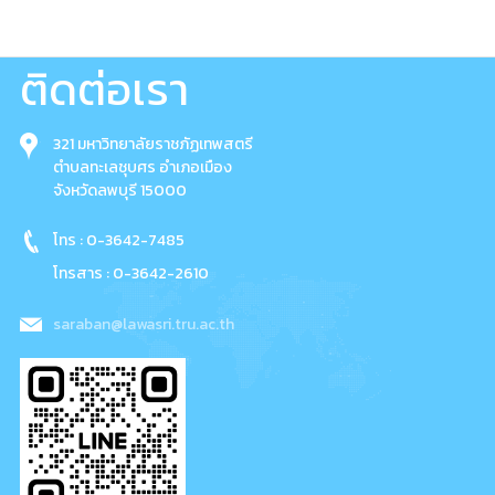
ติดต่อเรา
321 มหาวิทยาลัยราชภัฏเทพสตรี
ตำบลทะเลชุบศร อำเภอเมือง
จังหวัดลพบุรี 15000
โทร : 0-3642-7485
โทรสาร : 0-3642-2610
saraban@lawasri.tru.ac.th