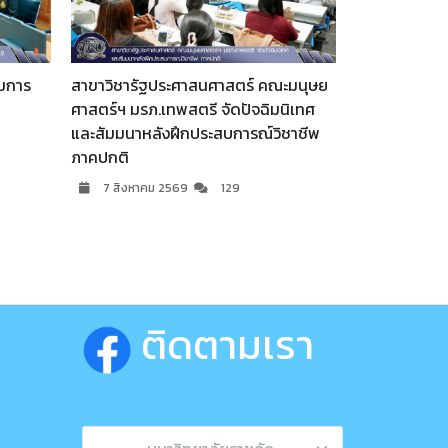
ณะมนุษย
สมาคมศิษย์เ
มนิเทศ
เลี้ยงขอบคุ
มรภ.เทพสตรี ร่วมพิธีบำเพ็ญกุศลและวาง
ิชาชีพ
ความยินดีแก
พวงมาลาถวายสักการะ พระบิดาแห่ง
ได้รับการเสน
กฎหมายไทย เนื่องในวันรพี ประจำปี 2569
6 สิงหา
7 สิงหาคม 2569
56
ติดตามเรา