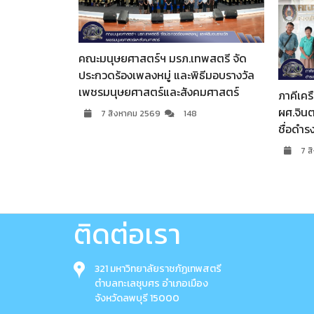
ทพสตรี จัด
มรภ.เ
พิธีมอบรางวัล
บัณฑิต
งคมศาสตร์
ภาคีเครือข่าย ร่วมแสดงความยินดี
7
ผศ.จินตนา เวชมี ในโอกาสได้รับการเสนอ
8
ชื่อดำรงตำแหน่งอธิการบดี
7 สิงหาคม 2569
65
ติดต่อเรา
321 มหาวิทยาลัยราชภัฏเทพสตรี
ตำบลทะเลชุบศร อำเภอเมือง
จังหวัดลพบุรี 15000