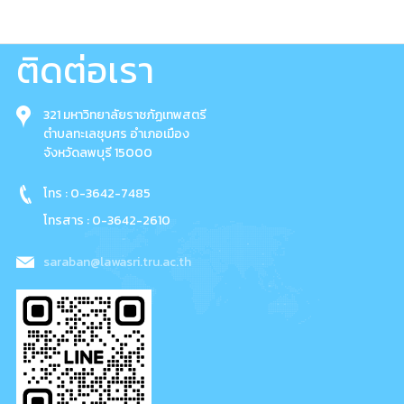
ติดต่อเรา
321 มหาวิทยาลัยราชภัฏเทพสตรี
ตำบลทะเลชุบศร อำเภอเมือง
จังหวัดลพบุรี 15000
โทร : 0-3642-7485
โทรสาร : 0-3642-2610
saraban@lawasri.tru.ac.th