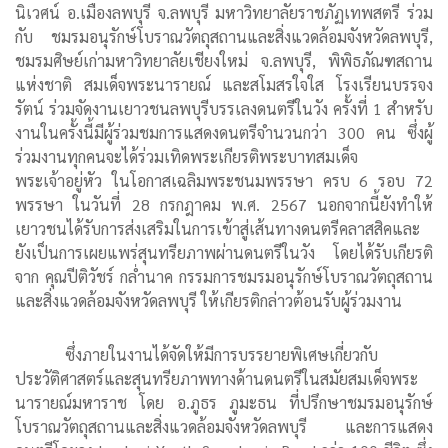
นิเวศน์ อ.เมืองลพบุรี จ.ลพบุรี มหาวิทยาลัยราชภัฏเทพสตรี ร่วม
กับ ชมรมอนุรักษ์โบราณวัตถุสถานและสิ่งแวดล้อมจังหวัดลพบุรี,
ชมรมศิษย์เก่ามหาวิทยาลัยเชียงใหม่ จ.ลพบุรี, พิพิธภัณฑสถาน
แห่งชาติ สมเด็จพระนารายณ์ และสโมสรใจใส โรงเรียนบรรจง
รัตน์ ร่วมจัดงานเยาวชนลพบุรีบรรเลงดนตรีในวัง ครั้งที่ 1 สำหรับ
งานในครั้งนี้มีผู้ร่วมชมการแสดงดนตรีจำนวนกว่า 300 คน ซึ่งผู้
ร่วมงานทุกคนจะได้ร่วมเทิดพระเกียรติพระบาทสมเด็จ
พระเจ้าอยู่หัว ในโอกาสเฉลิมพระชนมพรรษา ครบ 6 รอบ 72
พรรษา ในวันที่ 28 กรกฎาคม พ.ศ. 2567 นอกจากนี้ยังทำให้
เยาวชนได้รับการส่งเสริมในการเข้าสู่เส้นทางดนตรีคลาสสิคและ
ยังเป็นการเผยแพร่สุนทรียภาพผ่านดนตรีในวัง โดยได้รับเกียรติ
จาก คุณปีติวัชร์ กล่ำนาค กรรมการชมรมอนุรักษ์โบราณวัตถุสถาน
และสิ่งแวดล้อมจังหวัดลพบุรี ให้เกียรติกล่าวต้อนรับผู้ร่วมงาน
ซึ่งภายในงานได้จัดให้มีการบรรยายพิเศษเกี่ยวกับ
ประวัติศาสตร์และสุนทรียภาพทางด้านดนตรีในสมัยสมเด็จพระ
นารายณ์มหาราช โดย อ.ภูธร ภูมะธน ที่ปรึกษาชมรมอนุรักษ์
โบราณวัตถุสถานและสิ่งแวดล้อมจังหวัดลพบุรี และการแสดง