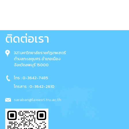
ติดต่อเรา
321 มหาวิทยาลัยราชภัฏเทพสตรี
ตำบลทะเลชุบศร อำเภอเมือง
จังหวัดลพบุรี 15000
โทร : 0-3642-7485
โทรสาร : 0-3642-2610
saraban@lawasri.tru.ac.th