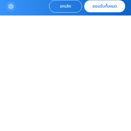
24 ตุลาคม 2567
3170
ยกเลิก
ยอมรับทั้งหมด
ประกาศมหาวิทยาลัยราชภัฏเทพสตรี เรื่อง การจัดสถานที่ให้คน
พิการหรือผู้ดูแลคนพิการในการจำหน่ายสินค้า
5 กรกฎาคม 2567
5829