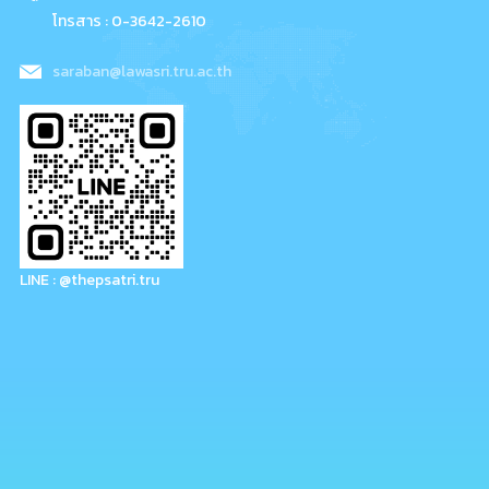
โทรสาร : 0-3642-2610
saraban@lawasri.tru.ac.th
LINE : @thepsatri.tru