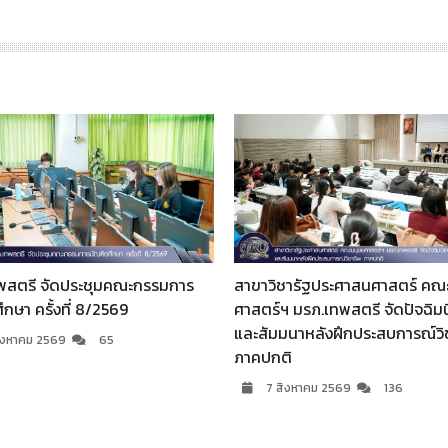
ชารัฐประศาสนศาสตร์ คณะมนุษย
 มรภ.เทพสตรี จัดปัจฉิมนิเทศ
มรภ.เทพสตรี ร่วมพิธีบำเพ็ญกุ
มนาหลังฝึกประสบการณ์วิชาชีพ
พวงมาลาถวายสักการะ พระบิดาแ
ิ
กฎหมายไทย เนื่องในวันรพี ประจ
ิงหาคม 2569
136
7 สิงหาคม 2569
58