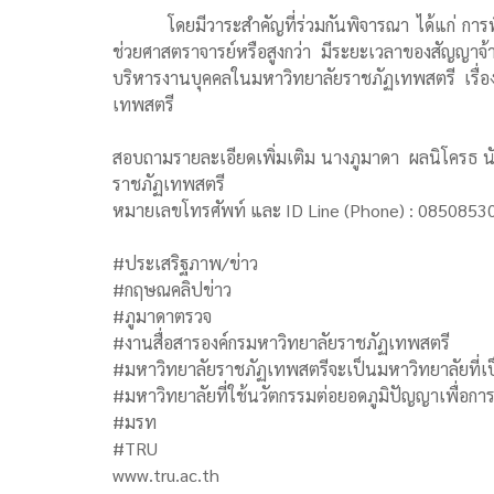
โดยมีวาระสำคัญที่ร่วมกันพิจารณา ได้แก่ กา
ช่วยศาสตราจารย์หรือสูงกว่า มีระยะเวลาของสัญญาจ
บริหารงานบุคคลในมหาวิทยาลัยราชภัฏเทพสตรี เรื่อง
เทพสตรี
สอบถามรายละเอียดเพิ่มเติม นางภูมาดา ผลนิโครธ นั
ราชภัฏเทพสตรี
หมายเลขโทรศัพท์ และ ID Line (Phone) : 0850853005
#ประเสริฐภาพ/ข่าว
#กฤษณคลิปข่าว
#ภูมาดาตรวจ
#งานสื่อสารองค์กรมหาวิทยาลัยราชภัฏเทพสตรี
#มหาวิทยาลัยราชภัฏเทพสตรีจะเป็นมหาวิทยาลัยที่เป็
#มหาวิทยาลัยที่ใช้นวัตกรรมต่อยอดภูมิปัญญาเพื่อกา
#มรท
#TRU
www.tru.ac.th