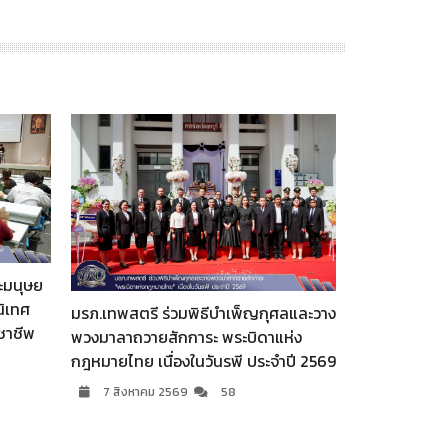
สมาคมศิษย์เก่า มรภ.เทพสตรี จัดงาน
เลี้ยงขอบคุณผู้สนับสนุน พร้อมร่วมแสดง
ศลและวาง
การประชุม คก
ความยินดีแก่ ผศ.จินตนา เวชมี ในโอกาส
ห่ง
ราชภัฏเทพสตรี 
ได้รับการเสนอชื่อเป็นอธิการบดี
ำปี 2569
1/2569
6 สิงหาคม 2569
99
6 สิงหาคม