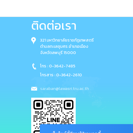
ติดต่อเรา
321 มหาวิทยาลัยราชภัฏเทพสตรี
ตำบลทะเลชุบศร อำเภอเมือง
จังหวัดลพบุรี 15000
โทร : 0-3642-7485
โทรสาร : 0-3642-2610
saraban@lawasri.tru.ac.th