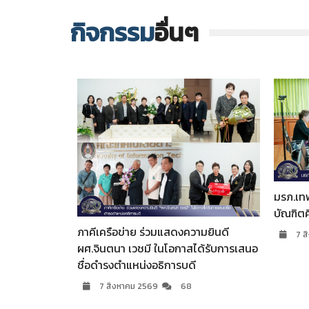
กิจกรรม
อื่นๆ
มรภ.เทพสตรี จัดประชุมคณะกรรมการ
สาขาวิ
บัณฑิตศึกษา ครั้งที่ 8/2569
ศาสตร์ฯ
และสัม
ามยินดี
7 สิงหาคม 2569
65
ภาคปกต
ได้รับการเสนอ
7 ส